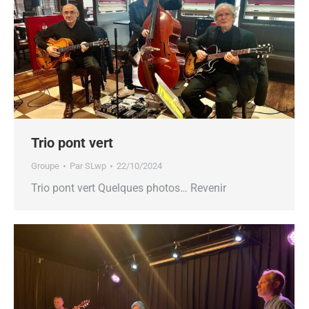
Trio pont vert
Groupe
Par
SLwp
22/10/2024
Trio pont vert Quelques photos… Revenir