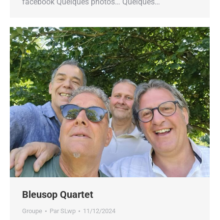
facebook Quelques photos… Quelques…
Bleusop Quartet
Groupe
Par
SLwp
11/12/2024