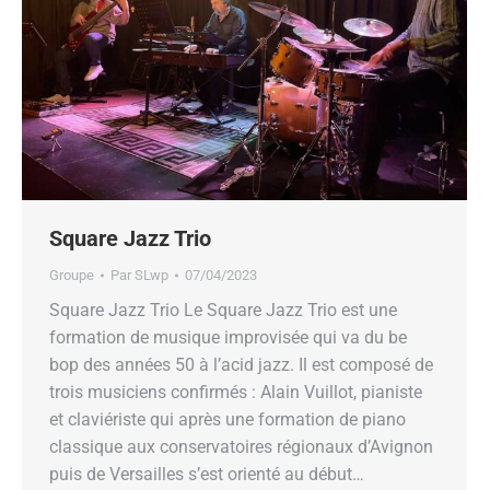
Square Jazz Trio
Groupe
Par
SLwp
07/04/2023
Square Jazz Trio Le Square Jazz Trio est une
formation de musique improvisée qui va du be
bop des années 50 à l’acid jazz. Il est composé de
trois musiciens confirmés : Alain Vuillot, pianiste
et claviériste qui après une formation de piano
classique aux conservatoires régionaux d’Avignon
puis de Versailles s’est orienté au début…