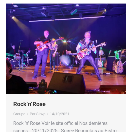
Rock’n’Rose
Groupe
Par
SLwp
14/10/2021
Rock ‘n’ Rose Voir le site officiel Nos dernières
scenes… 20/11/2025 : Soirée Beaujolais au Bistro