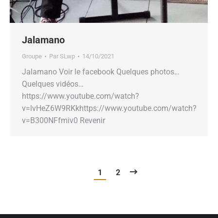
Jalamano
Groupe
Par
SLwp
14/10/2021
Jalamano Voir le facebook Quelques photos…
Quelques vidéos…
https://www.youtube.com/watch?
v=lvHeZ6W9RKkhttps://www.youtube.com/watch?
v=B300NFfmiv0 Revenir
1
2