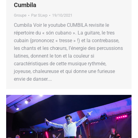
Cumbila
Groupe
Par
SLwp
19/10/2021
Cumbila Voir le youtube CUMBILA revisite le
répertoire du « són cubano ». La guitare, le tres
cubain (prononcez « tresse » !) et la contrebasse,
les chants et les chœurs, l’énergie des percussions
latines, donnent le ton et la couleur si
caractéristiques de cette musique rythmée,
joyeuse, chaleureuse et qui donne une furieuse
envie de danser.…