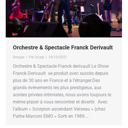
Orchestre & Spectacle Franck Derivault
Groupe
Par
SLwp
14/10/2021
Orchestre & Spectacle Franck derivault Le Show
Franck Derivault se produit avec succès depuis
plus de 30 ans en France et à l’étranger.Des
grands événements les plus prestigieux, aux
soirées privées intimistes, nous avons toujours le
même plaisir à vous rencontrer et divertir. Avec
l’album « Scorpion ascendant Verseau » (chez
Pathe Marconi EMO » Sorti en 1989.…