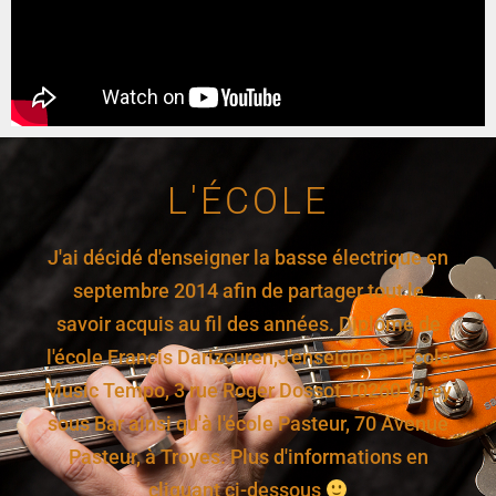
L'ÉCOLE
J'ai décidé d'enseigner la basse électrique en
septembre 2014 afin de partager tout le
savoir acquis au fil des années. Diplômé de
l'école Francis Darizcuren, ​J'enseigne à l'Ecole
Music Tempo, 3 rue Roger Dossot 10260 Virey
sous Bar ainsi qu'à l'école Pasteur, 70 Avenue
Pasteur, à Troyes. Plus d'informations en
cliquant ci-dessous