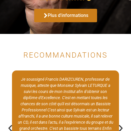
Plus d'informations
RECOMMANDATIONS
Après quatre années de cours passées à mes côtés,
appuyées par ma méthode de basse "Même pas peur ",
sa persévérance et son investissement personnel lui
ouvrent les portes de ce métier. Je vous recommande
les qualités musicales et professionnelles de Sylvain
Leturque pour concrétiser vos projets. Bonne et
longue route à toi dans cette profession de musiciens
qui est aussi ta plus grande passion. Rosario
Riccobono