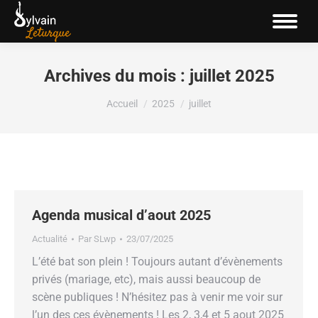
Archives du mois :
juillet 2025
Vous êtes ici :
Accueil
2025
juillet
Agenda musical d’aout 2025
Actualité
Par
SLwp
23/07/2025
L’été bat son plein ! Toujours autant d’évènements
privés (mariage, etc), mais aussi beaucoup de
scène publiques ! N’hésitez pas à venir me voir sur
l’un des ces évènements ! Les 2, 3,4 et 5 aout 2025