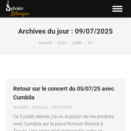
Archives du jour :
09/07/2025
Vous êtes ici :
Accueil
2025
juillet
09
Retour sur le concert du 05/07/25 avec
Cumbila
Actualité
Par
SLwp
09/07/2025
Ce 5 juillet dernier, j’ai eu le plaisir de me produire
avec Cumbila sur la place Romain Roland à