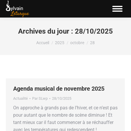
Archives du jour :
28/10/2025
Vous êtes ici :
Accueil
2025
octobre
28
Agenda musical de novembre 2025
Actualité
Par
SLwp
28/10/2025
On approche à grands pas de l’hiver, et ce n’est pas
pour autant que le nombre de scène diminue ! Et
tant mieux car il faut commencer à se réchauffer
avec les températures qui redescendent !