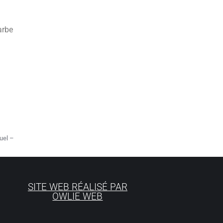
arbe
uel –
SITE WEB RÉALISÉ PAR
OWLIE WEB