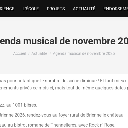
RIENCE
L’ÉCOLE
PROJETS
ACTUALITÉ
ENDORSEM
enda musical de novembre 2
Vous êtes ici :
Accueil
Actualité
Agenda musical de novembre 2025
t pas pour autant que le nombre de scène diminue ! Et tant mieux
nements privés ce mois-ci, mais tout de même quelques dates pub
zz, au 1001 bières.
 Brienne 2026, rendez-vous au foyer rural de Brienne le château.
eau au bistrot romane de Thennelieres, avec Rock n’ Rose.