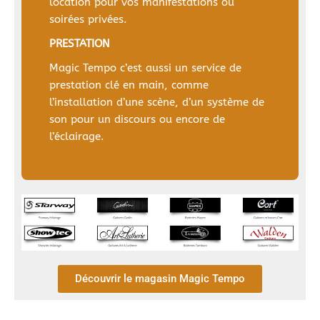
location pour vos manifestations ou
soirées privées.
PRESTATION
Magic Tempo c’est aussi un service de
prestation clé en main, comme
l’installation d’une scène, d’un système de
son pour un discours ou encore de
l’éclairage.
Découvrir le magasin Magic Tempo