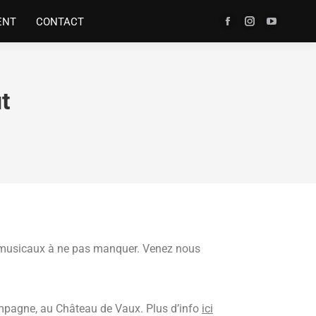
ENT
CONTACT
t
s musicaux à ne pas manquer. Venez nous
mpagne, au Château de Vaux. Plus d’info
ici