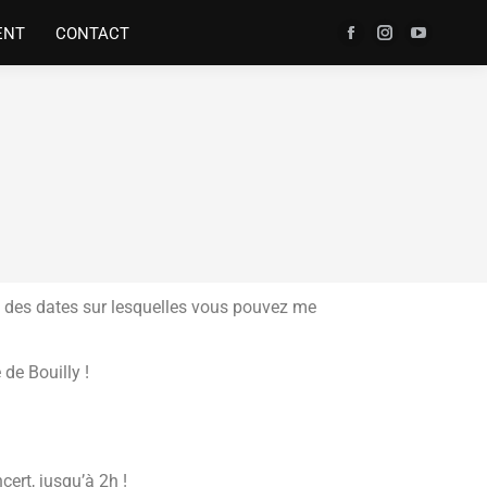
ENT
CONTACT
iste des dates sur lesquelles vous pouvez me
de Bouilly !
ert, jusqu’à 2h !