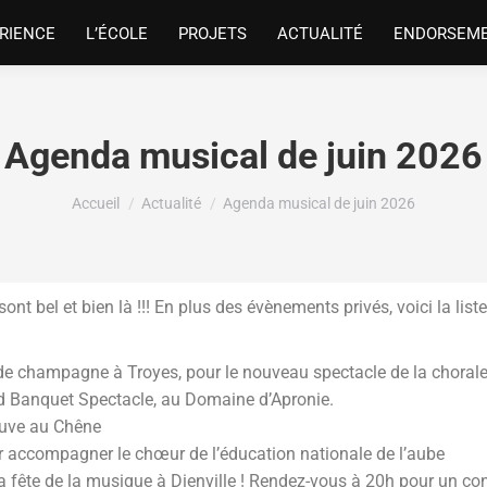
RIENCE
L’ÉCOLE
PROJETS
ACTUALITÉ
ENDORSEM
Agenda musical de juin 2026
Vous êtes ici :
Accueil
Actualité
Agenda musical de juin 2026
 sont bel et bien là !!! En plus des évènements privés, voici la l
 de champagne à Troyes, pour le nouveau spectacle de la chorale 
nd Banquet Spectacle, au Domaine d’Apronie.
neuve au Chêne
ur accompagner le chœur de l’éducation nationale de l’aube
 fête de la musique à Dienville ! Rendez-vous à 20h pour un conc