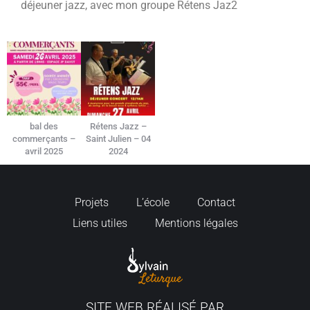
déjeuner jazz, avec mon groupe Rétens Jaz2
bal des
Rétens Jazz –
commerçants –
Saint Julien – 04
avril 2025
2024
Projets
L’école
Contact
Liens utiles
Mentions légales
SITE WEB RÉALISÉ PAR